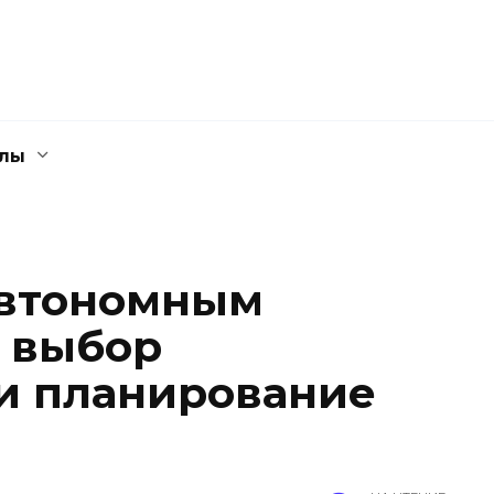
елы
автономным
 выбор
и планирование