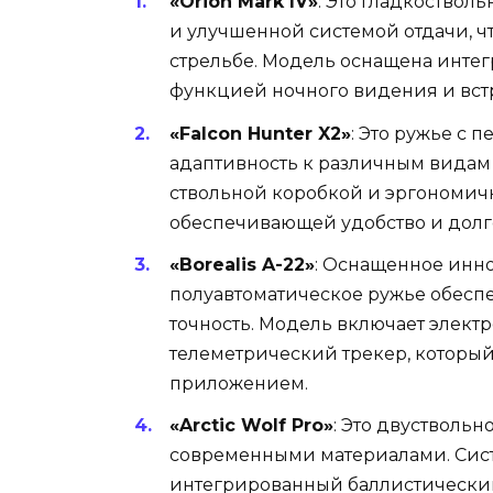
«Orion Mark IV»
: Это гладкоствол
и улучшенной системой отдачи, ч
стрельбе. Модель оснащена инт
функцией ночного видения и вст
«Falcon Hunter X2»
: Это ружье с
адаптивность к различным видам 
ствольной коробкой и эргономич
обеспечивающей удобство и долг
«Borealis A-22»
: Оснащенное инно
полуавтоматическое ружье обесп
точность. Модель включает элект
телеметрический трекер, которы
приложением.
«Arctic Wolf Pro»
: Это двуствольн
современными материалами. Сис
интегрированный баллистически