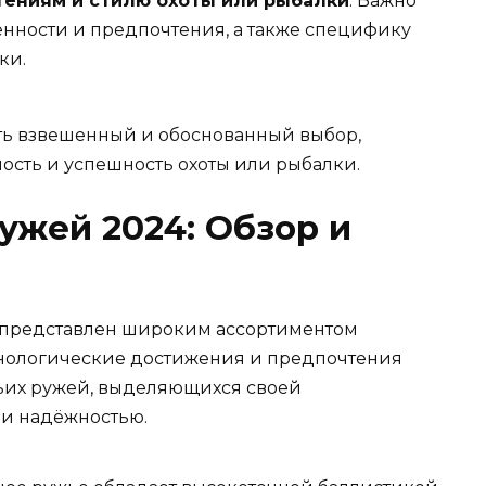
ениям и стилю охоты или рыбалки
: Важно
нности и предпочтения, а также специфику
ки.
ть взвешенный и обоснованный выбор,
ость и успешность охоты или рыбалки.
ужей 2024: Обзор и
й представлен широким ассортиментом
нологические достижения и предпочтения
чьих ружей, выделяющихся своей
и надёжностью.