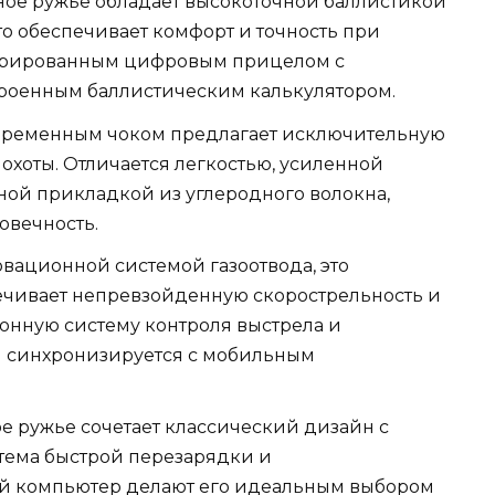
ьное ружье обладает высокоточной баллистикой
то обеспечивает комфорт и точность при
егрированным цифровым прицелом с
роенным баллистическим калькулятором.
 переменным чоком предлагает исключительную
охоты. Отличается легкостью, усиленной
ной прикладкой из углеродного волокна,
овечность.
вационной системой газоотвода, это
ечивает непревзойденную скорострельность и
ронную систему контроля выстрела и
й синхронизируется с мобильным
ое ружье сочетает классический дизайн с
тема быстрой перезарядки и
й компьютер делают его идеальным выбором