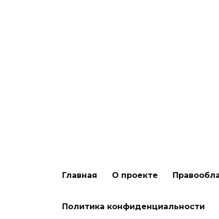
Основы обработки и забоя дичи:
от традиций до кулинарных
секретов
Главная
О проекте
Правообл
Политика конфиденциальности