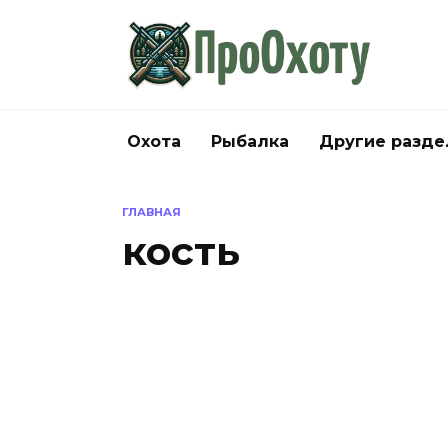
Перейти
к
содержанию
Охота
Рыбалка
Другие разд
ГЛАВНАЯ
кость
ОХОТА