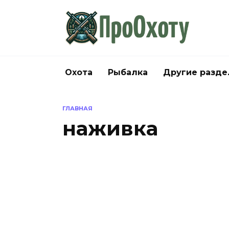
Перейти
к
содержанию
Охота
Рыбалка
Другие разд
ГЛАВНАЯ
наживка
РЫБАЛКА