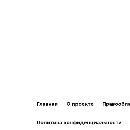
Как выбрать правильную
наживку для разных условий
рыбалки
Главная
О проекте
Правообл
Политика конфиденциальности