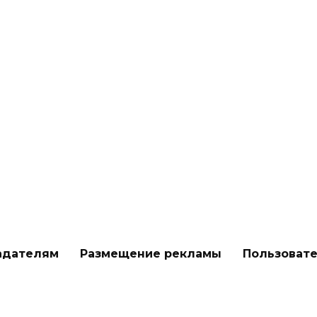
Введение в мир рыболовства:
история и современные подходы
адателям
Размещение рекламы
Пользоват