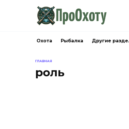
Перейти
к
содержанию
Охота
Рыбалка
Другие разд
ГЛАВНАЯ
роль
КУЛЬТУРА И ТРАДИЦИИ