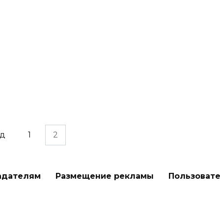
ад
1
2
адателям
Размещение рекламы
Пользоват