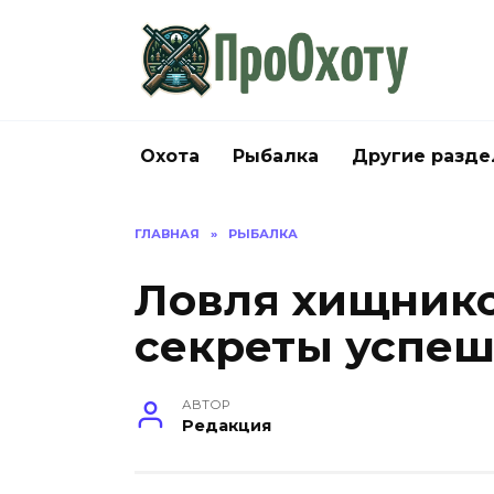
Перейти
к
содержанию
Охота
Рыбалка
Другие разд
ГЛАВНАЯ
»
РЫБАЛКА
Ловля хищнико
секреты успе
АВТОР
Редакция