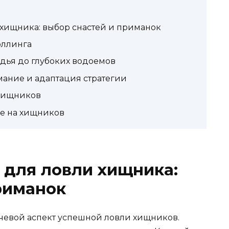
хищника: выбор снастей и приманок
оллинга
одья до глубоких водоемов
ание и адаптация стратегии
 хищников
ке на хищников
 для ловли хищника:
риманок
чевой аспект успешной ловли хищников.