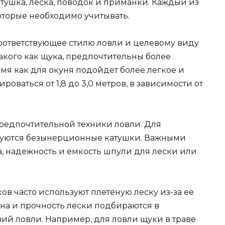
тушка, леска, поводок и приманки. Каждый из
оторые необходимо учитывать.
соответствующее стилю ловли и целевому виду
акого как щука, предпочтительны более
мя как для окуня подойдет более легкое и
оваться от 1,8 до 3,0 метров, в зависимости от
предпочтительной техники ловли. Для
зуются безынерционные катушки. Важными
а, надежность и емкость шпули для лески или
ов часто используют плетеную леску из-за ее
ина и прочность лески подбираются в
ий ловли. Например, для ловли щуки в траве