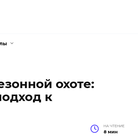
елы
езонной охоте:
одход к
НА ЧТЕНИЕ
8 мин